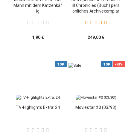
Mann mit dem Katzenkäf
ill Chronicles (Buch) pers
ig
önliches Archivexemplar
1,90 €
249,00 €
TOP
TOP
-58%
TV-Highlights Extra: 24
Moviestar #0 (03/93)