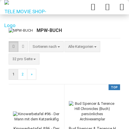
MPW-BUCH
Sortieren nach
Alle Kategorien
32 pro Seite
1
2
»
TOP
Kinowerbetafel #96 - Der
Bud Spencer & Terence H