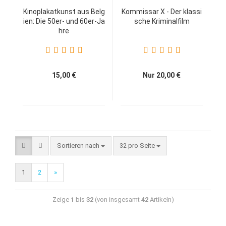
Kinoplakatkunst aus Belg
Kommissar X - Der klassi
ien: Die 50er- und 60er-Ja
sche Kriminalfilm
hre
15,00 €
Nur 20,00 €
Sortieren nach
32 pro Seite
1
2
»
Zeige
1
bis
32
(von insgesamt
42
Artikeln)