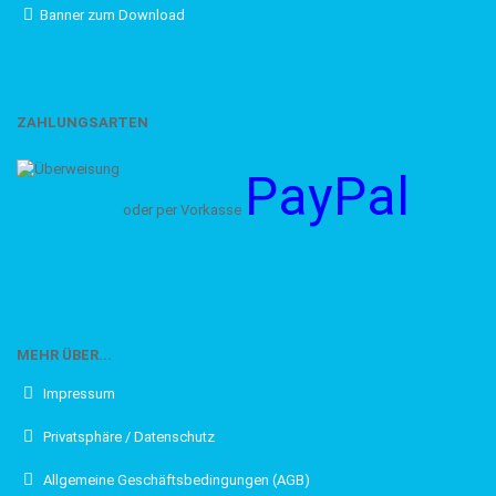
Bitte achten Sie auf eine zeitnahe Bezahlung, denn der
Banner zum Download
Versand findet erst nach Zahlungseingang statt.
Vielen Dank!
ZAHLUNGSARTEN
PLAKATE
Bitte den Lagerbestand anfragen
PayPal
Die meisten der hier aufgeführten Plakate sind weiterhin
verfügbar. Falls Sie einen Artikel in den Warenkorb legen
oder per Vorkasse
möchten und dies nicht funktioniert, ist das Plakat mit hoher
Wahrscheinlichkeit dennoch vorhanden. In diesem Fall
senden Sie bitte eine Anfrage per E-Mail an
service.buchshop@gmail.com. Wir beantworten Ihre Anfrage
gerne.
MEHR ÜBER...
Die KINOWERBETAFELN
Impressum
Filmliebhaber, passt auf! Vor einigen Jahren hat der MPW-
Privatsphäre / Datenschutz
Buchverlag die Kinowerbewerbetafeln für 888 Filme
herausgebracht. Besonderes Augenmerk wird dabei auf die
Allgemeine Geschäftsbedingungen (AGB)
vorhandenen Aushangmaterialien zum Film gelegt. Des