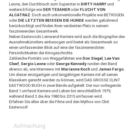
Leone, den Durchbruch zum Superstar in
DIRTY HARRY
und
weitere Erfolge wie
DER TEXANER
oder
FLUCHT VON
ALCATRAZ
. Doch auch unkonventionelle Projekte wie BETROGEN
oder
DIE LETZTEN BEISSEN DIE HUNDE
werden gebührend
berücksichtigt und finden ihren verdienten Platz in seinem
faszinierenden Gesamtwerk.
Neben Eastwoods Leinwand-Karriere wird auch die Biographie des
Ausnahmekünstlers einbezogen und bietet als Gesamtwerk so
einen umfassenden Blick auf eine der faszinierendsten
Persönlichkeiten der Kinogeschichte.
Zahlreiche Porträts von Weggefährten wie
Don Siegel
,
Lee Van
Cleef
,
Sergio Leone
oder
George Kennedy
runden den Band
ebenso ab, wie Interviews mit
Marianne Koch
und
James Fargo
.
Um dieser einzigartigen und langjährigen Karriere mit all seinen
Klassikern gerecht werden zu können, wird DAS GROSSE CLINT
EASTWOOD BUCH in zwei Bände aufgeteilt. Der nun vorliegende
Band 1 umfasst Karriere und Leben bis einschließlich 1979,
während Band 2 die Ära 1980 bis 2015 umfassen wird.
Erfahren Sie alles über die Filme und den Mythos von Clint
Eastwood!
Aufmachung