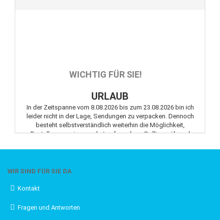
WICHTIG FÜR SIE!
URLAUB
In der Zeitspanne vom 8.08.2026 bis zum 23.08.2026 bin ich
leider nicht in der Lage, Sendungen zu verpacken. Dennoch
besteht selbstverständlich weiterhin die Möglichkeit,
Bestellungen wie gewohnt aufzugeben. Sollten während
dieses Zeitraums Fragen oder Anliegen auftreten, können Sie
mich jederzeit gerne per E-Mail kontaktieren.
WIR SIND FÜR SIE DA
Kontakt
KEIN VERSAND VOR ZAHLUNGSEINGANG
Fragen und Antworten