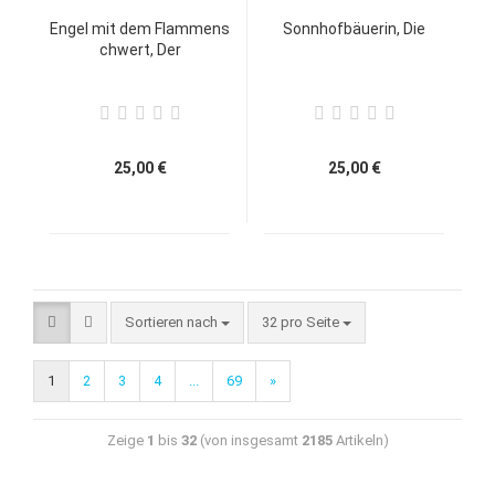
Engel mit dem Flammens
Sonnhofbäuerin, Die
chwert, Der
25,00 €
25,00 €
Sortieren nach
32 pro Seite
1
2
3
4
...
69
»
Zeige
1
bis
32
(von insgesamt
2185
Artikeln)