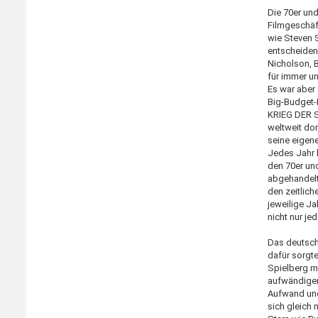
Die 70er un
Filmgeschäf
wie Steven 
entscheiden
Nicholson, 
für immer u
Es war aber
Big-Budget-
KRIEG DER S
weltweit dom
seine eigen
Jedes Jahr 
den 70er un
abgehandelt
den zeitlich
jeweilige Ja
nicht nur j
Das deutsch
dafür sorgte
Spielberg m
aufwändige
Aufwand und
sich gleich