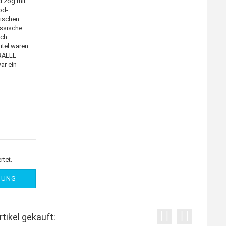
d zog mit
od-
nischen
assische
uch
tel waren
KRALLE
ar ein
rtet.
NUNG
tikel gekauft: