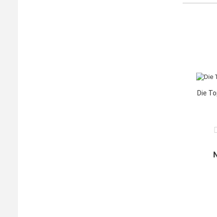
Die To
N