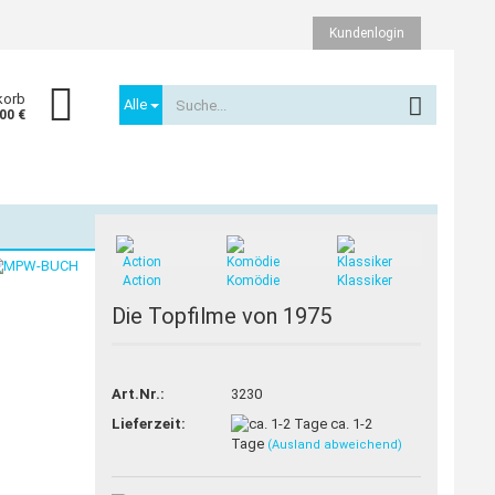
Kundenlogin
korb
Alle
,00 €
TOP
Action
Komödie
Klassiker
Die Topfilme von 1975
Konto erstellen
Passwort vergessen?
Art.Nr.:
3230
Lieferzeit:
ca. 1-2
Tage
(Ausland abweichend)