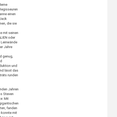
derne
 Regisseuren
panne einen
 Jack
en, die sie
e mit seinen
ALIEN oder
e Leinwände
0er Jahre
nd genug,
nd
duktion und
und lässt das
rträts runden
enden Jahren
ss Steven
e: Mit
igantischen
ten, fanden
 konnte mit