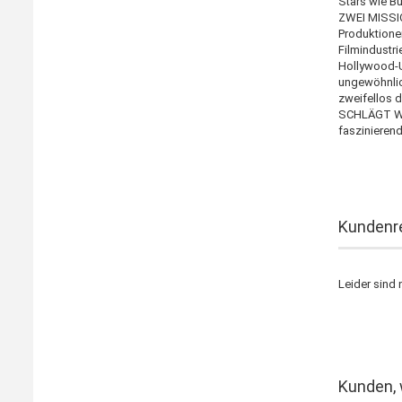
Stars wie Bu
ZWEI MISSI
Produktione
Filmindustri
Hollywood-
ungewöhnlic
zweifellos 
SCHLÄGT WIE
faszinierend
Kundenr
Leider sind 
Kunden, 