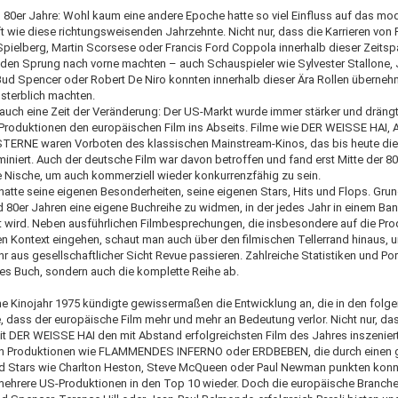
d 80er Jahre: Wohl kaum eine andere Epoche hatte so viel Einfluss auf das mo
t wie diese richtungsweisenden Jahrzehnte. Nicht nur, dass die Karrieren von
Spielberg, Martin Scorsese oder Francis Ford Coppola innerhalb dieser Zeits
den Sprung nach vorne machten – auch Schauspieler wie Sylvester Stallone,
Bud Spencer oder Robert De Niro konnten innerhalb dieser Ära Rollen übernehm
nsterblich machten.
 auch eine Zeit der Veränderung: Der US-Markt wurde immer stärker und drängt
Produktionen den europäischen Film ins Abseits. Filme wie DER WEISSE HAI, 
TERNE waren Vorboten des klassischen Mainstream-Kinos, das bis heute di
iniert. Auch der deutsche Film war davon betroffen und fand erst Mitte der 8
e Nische, um auch kommerziell wieder konkurrenzfähig zu sein.
hatte seine eigenen Besonderheiten, seine eigenen Stars, Hits und Flops. Gru
d 80er Jahren eine eigene Buchreihe zu widmen, in der jedes Jahr in einem Ba
 wird. Neben ausführlichen Filmbesprechungen, die insbesondere auf die Pro
en Kontext eingehen, schaut man auch über den filmischen Tellerrand hinaus, 
hr aus gesellschaftlicher Sicht Revue passieren. Zahlreiche Statistiken und Po
edes Buch, sondern auch die komplette Reihe ab.
e Kinojahr 1975 kündigte gewissermaßen die Entwicklung an, die in den folg
, dass der europäische Film mehr und mehr an Bedeutung verlor. Nicht nur, da
it DER WEISSE HAI den mit Abstand erfolgreichsten Film des Jahres inszeniert
n Produktionen wie FLAMMENDES INFERNO oder ERDBEBEN, die durch einen g
 Stars wie Charlton Heston, Steve McQueen oder Paul Newman punkten konn
 mehrere US-Produktionen in den Top 10 wieder. Doch die europäische Branche