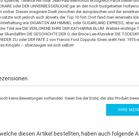
d Spencer, Terence Hill oder Jean-Paul Belmondo erfolgreich Paroli bieten un
ONARE oder DER UNVERBESSERLICHE gar an den hoch budgetierten Hollywo
n vorbei. Dieses imaginäre Duell zwischen der europäischen und der amerika
e setzte sich jedoch auch abseits der Top 10 fort. Dort fand man einerseits kl
Unterhaltung wie GIGANTEN AM HIMMEL oder SUGARLAND EXPRESS, aber a
he Titel wie DIE VERLORENE EHRE DER KATHARINA BLUM. Weitere wichtige Ti
der Skandalfilm DIE GESCHICHTE DER O, der Bruce-Lee-Klassiker DIE TODES
DER ZU oder DER PATE 2 von Francis Ford Coppola. Eines steht fest: 1975 w
es Kinojahr – überzeugen sie sich selbst!
ezensionen
noch keine Bewertungen vorhanden. Seien Sie der Erste, der das Produkt bewe
IHRE MEI
welche diesen Artikel bestellten, haben auch folgende Ar