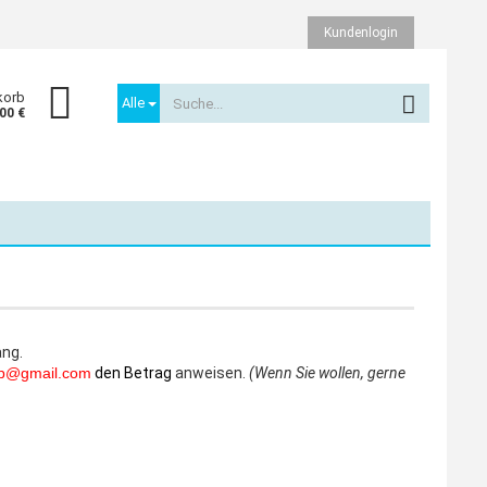
Kundenlogin
korb
Alle
,00 €
Konto erstellen
ang.
Passwort vergessen?
op@gmail.com
den Betrag
anweisen.
(Wenn Sie wollen, gerne