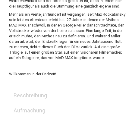
weiterentwickelt und der doch so gestaltet ist, dass in jedem Film
die Hauptfigur als auch die Stimmung eine gänzlich eigene sind.
Mehr als ein Vierteljahrhundert ist vergangen, seit Max Rockatansky
sein letztes Abenteuer erlebt hat. 27 Jahre, in denen der Mythos
MAD MAX anschwoll, in denen George Miller danach trachtete, den
Vollstrecker wieder von der Leine zu lassen. Eine lange Zeit, in der
er sich mühte, den Mythos neu zu definieren. Und während Miller
daran arbeitet, den Endzeitkrieger für ein neues Jahrtausend flott
zu machen, richtet dieses Buch den Blick zurück. Auf eine große
Trilogie, auf einen großen Star, auf einen visionären Filmemacher,
auf ein Subgenre, das von MAD MAX begründet wurde.
Willkommen in der Endzeit!
Beschreibung
Aufmachung