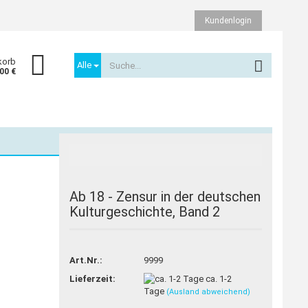
Kundenlogin
korb
Alle
,00 €
TOP
Ab 18 - Zensur in der deutschen
Kulturgeschichte, Band 2
Konto erstellen
Passwort vergessen?
Art.Nr.:
9999
Lieferzeit:
ca. 1-2
Tage
(Ausland abweichend)