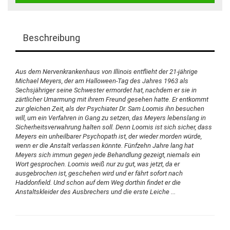
Beschreibung
Aus dem Nervenkrankenhaus von Illinois entflieht der 21-jährige
Michael Meyers, der am Halloween-Tag des Jahres 1963 als
Sechsjähriger seine Schwester ermordet hat, nachdem er sie in
zärtlicher Umarmung mit ihrem Freund gesehen hatte. Er entkommt
zur gleichen Zeit, als der Psychiater Dr. Sam Loomis ihn besuchen
will, um ein Verfahren in Gang zu setzen, das Meyers lebenslang in
Sicherheitsverwahrung halten soll. Denn Loomis ist sich sicher, dass
Meyers ein unheilbarer Psychopath ist, der wieder morden würde,
wenn er die Anstalt verlassen könnte. Fünfzehn Jahre lang hat
Meyers sich immun gegen jede Behandlung gezeigt, niemals ein
Wort gesprochen. Loomis weiß nur zu gut, was jetzt, da er
ausgebrochen ist, geschehen wird und er fährt sofort nach
Haddonfield. Und schon auf dem Weg dorthin findet er die
Anstaltskleider des Ausbrechers und die erste Leiche ...