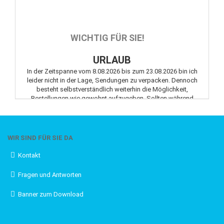
WICHTIG FÜR SIE!
URLAUB
In der Zeitspanne vom 8.08.2026 bis zum 23.08.2026 bin ich
leider nicht in der Lage, Sendungen zu verpacken. Dennoch
besteht selbstverständlich weiterhin die Möglichkeit,
Bestellungen wie gewohnt aufzugeben. Sollten während
dieses Zeitraums Fragen oder Anliegen auftreten, können Sie
mich jederzeit gerne per E-Mail kontaktieren.
WIR SIND FÜR SIE DA
Kontakt
KEIN VERSAND VOR ZAHLUNGSEINGANG
Fragen und Antworten
Bitte achten Sie auf eine zeitnahe Bezahlung, denn der
Banner zum Download
Versand findet erst nach Zahlungseingang statt.
Vielen Dank!