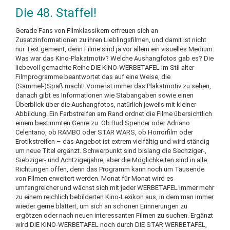
Die 48. Staffel!
Gerade Fans von Filmklassikern erfreuen sich an
Zusatzinformationen zu ihren Lieblingsfilmen, und damit ist nicht
nur Text gemeint, denn Filme sind ja vor allem ein visuelles Medium.
Was war das Kino-Plakatmotiv? Welche Aushangfotos gab es? Die
liebevoll gemachte Reihe DIE KINO-WERBETAFEL im Stil alter
Filmprogramme beantwortet das auf eine Weise, die
(Sammel-)Spaß macht! Vorne ist immer das Plakatmotiv zu sehen,
danach gibt es Informationen wie Stabangaben sowie einen
Überblick über die Aushangfotos, natürlich jeweils mit kleiner
Abbildung. Ein Farbstreifen am Rand ordnet die Filme übersichtlich
einem bestimmten Genre zu. Ob Bud Spencer oder Adriano
Celentano, ob RAMBO oder STAR WARS, ob Horrorfilm oder
Erotikstreifen – das Angebot ist extrem vielfältig und wird ständig
um neue Titel ergänzt. Schwerpunkt sind bislang die Sechziger-,
Siebziger- und Achtzigerjahre, aber die Möglichkeiten sind in alle
Richtungen offen, denn das Programm kann noch um Tausende
von Filmen erweitert werden. Monat für Monat wird es
umfangreicher und wächst sich mit jeder WERBETAFEL immer mehr
zu einem reichlich bebilderten Kino-Lexikon aus, in dem man immer
wieder gerne blättert, um sich an schönen Erinnerungen zu
ergötzen oder nach neuen interessanten Filmen zu suchen. Ergänzt
wird DIE KINO-WERBETAFEL noch durch DIE STAR WERBETAFEL,