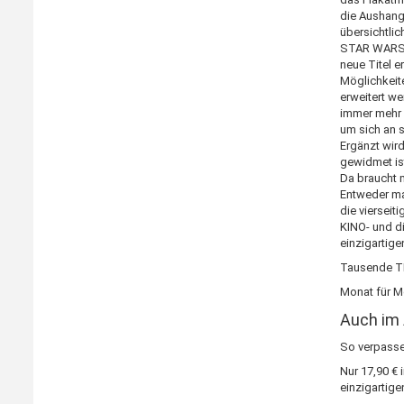
die Aushangf
übersichtli
STAR WARS, o
neue Titel e
Möglichkeit
erweitert w
immer mehr z
um sich an 
Ergänzt wir
gewidmet ist
Da braucht m
Entweder ma
die viersei
KINO- und d
einzigartige
Tausende TI
Monat für Mo
Auch im 
​So verpasse
Nur 17,90 € 
einzigartige