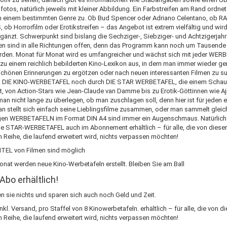
otos, natürlich jeweils mit kleiner Abbildung. Ein Farbstreifen am Rand ordnet
ch einem bestimmten Genre zu. Ob Bud Spencer oder Adriano Celentano, ob 
b Horrorfilm oder Erotikstreifen – das Angebot ist extrem vielfältig und wir
rgänzt. Schwerpunkt sind bislang die Sechziger-, Siebziger- und Achtzigerjahr
en sind in alle Richtungen offen, denn das Programm kann noch um Tausende
erden. Monat für Monat wird es umfangreicher und wächst sich mit jeder WE
u einem reichlich bebilderten Kino-Lexikon aus, in dem man immer wieder gern
schönen Erinnerungen zu ergötzen oder nach neuen interessanten Filmen zu s
d DIE KINO-WERBETAFEL noch durch DIE STAR WERBETAFEL, die einem Schau
, von Action-Stars wie Jean-Claude van Damme bis zu Erotik-Göttinnen wie Aj
an nicht lange zu überlegen, ob man zuschlagen soll, denn hier ist für jeden 
n stellt sich einfach seine Lieblingsfilme zusammen, oder man sammelt gleich
tigen WERBETAFELN im Format DIN A4 sind immer ein Augenschmaus. Natürlich 
ie STAR-WERBETAFEL auch im Abonnement erhältlich – für alle, die von dieser
n Reihe, die laufend erweitert wird, nichts verpassen möchten!
TEL von Filmen sind möglich
nat werden neue Kino-Werbetafeln erstellt. Bleiben Sie am Ball
Abo erhältlich!
n sie nichts und sparen sich auch noch Geld und Zeit.
inkl. Versand, pro Staffel von 8 Kinowerbetafeln. erhältlich – für alle, die von d
n Reihe, die laufend erweitert wird, nichts verpassen möchten!