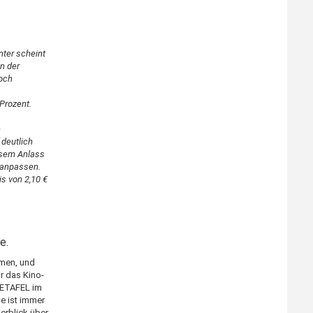
nter scheint
n der
och
Prozent.
.
e
 deutlich
esem Anlass
s anpassen.
is von 2,10 €
e.
lmen, und
ar das Kino-
BETAFEL im
e ist immer
erblick über