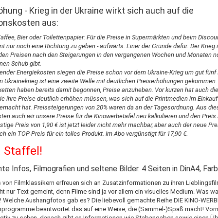
hung - Krieg in der Ukraine wirkt sich auch auf die
onskosten aus:
affee, Bier oder Toilettenpapier: Für die Preise in Supermärkten und beim Discou
 nur noch eine Richtung zu geben - aufwärts. Einer der Gründe dafür: Der Krieg i
r den Preisen nach den Steigerungen in den vergangenen Wochen und Monaten n
inen Schub gibt.
nder Energiekosten siegen die Preise schon vor dem Ukraine-Krieg um gut fünf 
m Ukrainekrieg ist eine zweite Welle mit deutlichen Preiserhöhungen gekommen
etten haben bereits damit begonnen, Preise anzuheben. Vor kurzen hat auch di
ie ihre Preise deutlich erhöhen müssen, was sich auf die Printmedien im Einkauf
emacht hat. Preissteigerungen von 20% waren da an der Tagesordnung. Aus di
en auch wir unsere Preise für die Kinowerbetafel neu kalkulieren und den Prei
stige Preis von 1,90 € ist jetzt leider nicht mehr machbar, aber auch der neue Pre
h ein TOP-Preis für ein tolles Produkt. Im Abo vergünstigt für 17,90 €.
 Staffel!
te Infos, Filmografien und seltene Bilder. 4 Seiten in DinA4, Farb
von Filmklassikern erfreuen sich an Zusatzinformationen zu ihren Lieblingsfi
cht nur Text gemeint, denn Filme sind ja vor allem ein visuelles Medium. Was w
? Welche Aushangfotos gab es? Die liebevoll gemachte Reihe DIE KINO-WER
Filmprogramme beantwortet das auf eine Weise, die (Sammel-)Spaß macht! Vorn
otiv zu sehen, danach gibt es Informationen wie Stabangaben sowie einen Üb