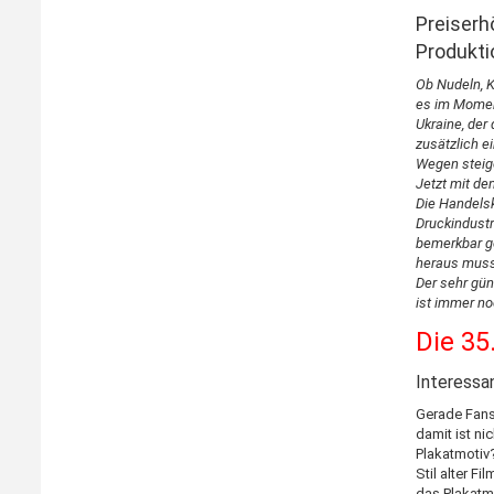
Preiserhö
Produkti
Ob Nudeln, K
es im Moment
Ukraine, de
zusätzlich e
Wegen steige
Jetzt mit de
Die Handelsk
Druckindustr
bemerkbar g
heraus musst
Der sehr gün
ist immer noc
Die 35.
Interessan
Gerade Fans 
damit ist ni
Plakatmotiv
Stil alter 
das Plakatm