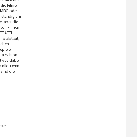
 die Filme
RAMBO oder
d ständig um
e, aber die
 von Filmen
RBETAFEL
e blättert,
uchen.
spieler
ita Wilson.
etwas dabei.
 alle. Denn
sind die
ieser