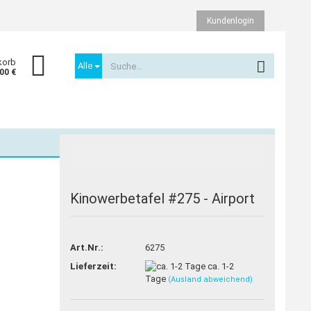
Kundenlogin
korb
Alle
,00 €
Kinowerbetafel #275 - Airport
Konto erstellen
Passwort vergessen?
Art.Nr.:
6275
Lieferzeit:
ca. 1-2
Tage
(Ausland abweichend)