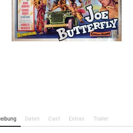
eibung
Daten
Cast
Extras
Trailer