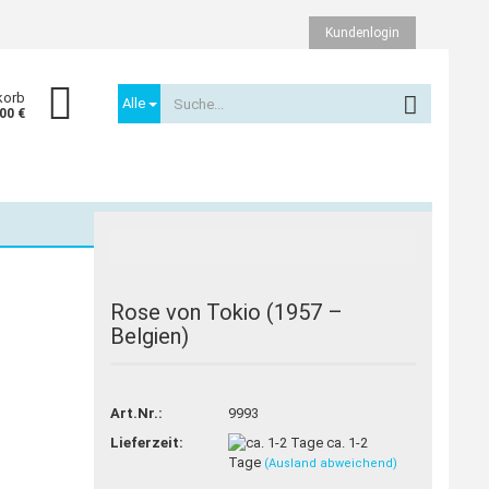
Kundenlogin
korb
Alle
,00 €
Rose von Tokio (1957 –
Belgien)
Konto erstellen
Passwort vergessen?
Art.Nr.:
9993
Lieferzeit:
ca. 1-2
Tage
(Ausland abweichend)