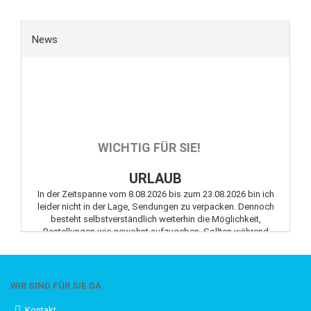
News
WICHTIG FÜR SIE!
URLAUB
In der Zeitspanne vom 8.08.2026 bis zum 23.08.2026 bin ich
leider nicht in der Lage, Sendungen zu verpacken. Dennoch
besteht selbstverständlich weiterhin die Möglichkeit,
Bestellungen wie gewohnt aufzugeben. Sollten während
dieses Zeitraums Fragen oder Anliegen auftreten, können Sie
mich jederzeit gerne per E-Mail kontaktieren.
WIR SIND FÜR SIE DA
Kontakt