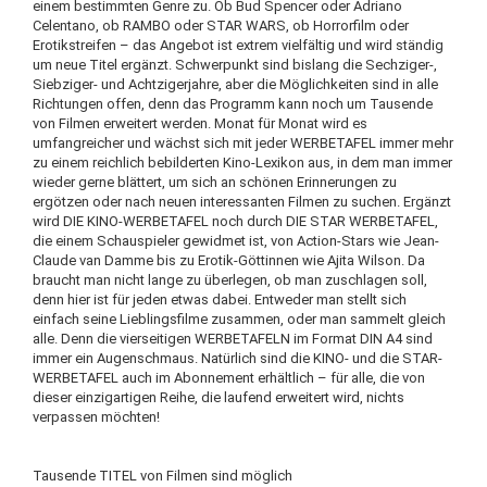
einem bestimmten Genre zu. Ob Bud Spencer oder Adriano
Celentano, ob RAMBO oder STAR WARS, ob Horrorfilm oder
Erotikstreifen – das Angebot ist extrem vielfältig und wird ständig
um neue Titel ergänzt. Schwerpunkt sind bislang die Sechziger-,
Siebziger- und Achtzigerjahre, aber die Möglichkeiten sind in alle
Richtungen offen, denn das Programm kann noch um Tausende
von Filmen erweitert werden. Monat für Monat wird es
umfangreicher und wächst sich mit jeder WERBETAFEL immer mehr
zu einem reichlich bebilderten Kino-Lexikon aus, in dem man immer
wieder gerne blättert, um sich an schönen Erinnerungen zu
ergötzen oder nach neuen interessanten Filmen zu suchen. Ergänzt
wird DIE KINO-WERBETAFEL noch durch DIE STAR WERBETAFEL,
die einem Schauspieler gewidmet ist, von Action-Stars wie Jean-
Claude van Damme bis zu Erotik-Göttinnen wie Ajita Wilson. Da
braucht man nicht lange zu überlegen, ob man zuschlagen soll,
denn hier ist für jeden etwas dabei. Entweder man stellt sich
einfach seine Lieblingsfilme zusammen, oder man sammelt gleich
alle. Denn die vierseitigen WERBETAFELN im Format DIN A4 sind
immer ein Augenschmaus. Natürlich sind die KINO- und die STAR-
WERBETAFEL auch im Abonnement erhältlich – für alle, die von
dieser einzigartigen Reihe, die laufend erweitert wird, nichts
verpassen möchten!
Tausende TITEL von Filmen sind möglich