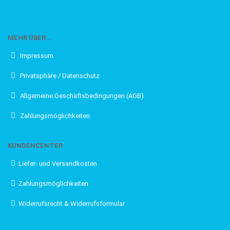
service.buchshop@gmail.com. Wir beantworten Ihre Anfrage
gerne.
MEHR ÜBER...
Die KINOWERBETAFELN
Impressum
Filmliebhaber, passt auf! Vor einigen Jahren hat der MPW-
Privatsphäre / Datenschutz
Buchverlag die Kinowerbewerbetafeln für 888 Filme
herausgebracht. Besonderes Augenmerk wird dabei auf die
Allgemeine Geschäftsbedingungen (AGB)
vorhandenen Aushangmaterialien zum Film gelegt. Des
Weiteren sind auf den vier Seiten die Stabangaben sowie
genauere Informationen zum Kinowerbematerial zu finden.
Zahlungsmöglichkeiten
Damit haben Sie ein umfassendes Nachschlagewerk für
Filme bis in die frühen 90er Jahre zur Verfügung. Hier können
Sie jeweils acht Titel nach und nach in der richtigen
KUNDENCENTER
Reihenfolge erhalten. Die vorhandene Menge variiert, und
wenn alle weg sind, gibt es keine mehr!
Liefer- und Versandkosten
Zahlungsmöglichkeiten
Widerrufsrecht & Widerrufsformular