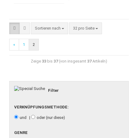
Sortieren nach
32 pro Seite
«
1
2
Zeige
33
bis
37
(von insgesamt
37
Artikeln)
Filter
VERKNÜPFUNGSMETHODE:
und |
oder (nur diese)
GENRE