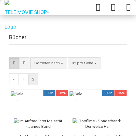
Bücher
Sortieren nach
32 pro Seite
«
1
2
TOP
-12%
TOP
-15%