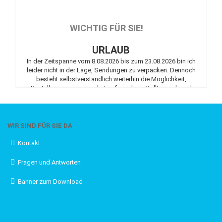
WICHTIG FÜR SIE!
URLAUB
In der Zeitspanne vom 8.08.2026 bis zum 23.08.2026 bin ich
leider nicht in der Lage, Sendungen zu verpacken. Dennoch
besteht selbstverständlich weiterhin die Möglichkeit,
Bestellungen wie gewohnt aufzugeben. Sollten während
dieses Zeitraums Fragen oder Anliegen auftreten, können Sie
mich jederzeit gerne per E-Mail kontaktieren.
WIR SIND FÜR SIE DA
Kontakt
KEIN VERSAND VOR ZAHLUNGSEINGANG
Fragen und Antworten
Bitte achten Sie auf eine zeitnahe Bezahlung, denn der
Banner zum Download
Versand findet erst nach Zahlungseingang statt.
Vielen Dank!