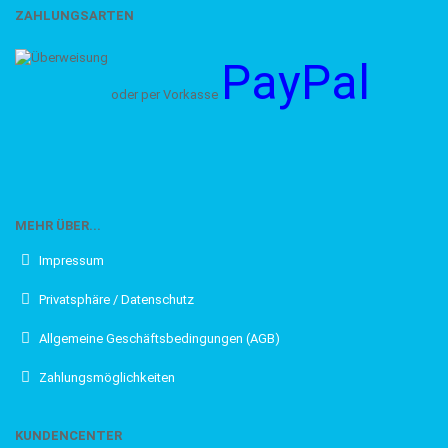
ZAHLUNGSARTEN
PLAKATE
Bitte den Lagerbestand anfragen
PayPal
Die meisten der hier aufgeführten Plakate sind weiterhin
verfügbar. Falls Sie einen Artikel in den Warenkorb legen
oder per Vorkasse
möchten und dies nicht funktioniert, ist das Plakat mit hoher
Wahrscheinlichkeit dennoch vorhanden. In diesem Fall
senden Sie bitte eine Anfrage per E-Mail an
service.buchshop@gmail.com. Wir beantworten Ihre Anfrage
gerne.
MEHR ÜBER...
Die KINOWERBETAFELN
Impressum
Filmliebhaber, passt auf! Vor einigen Jahren hat der MPW-
Privatsphäre / Datenschutz
Buchverlag die Kinowerbewerbetafeln für 888 Filme
herausgebracht. Besonderes Augenmerk wird dabei auf die
Allgemeine Geschäftsbedingungen (AGB)
vorhandenen Aushangmaterialien zum Film gelegt. Des
Weiteren sind auf den vier Seiten die Stabangaben sowie
Zahlungsmöglichkeiten
genauere Informationen zum Kinowerbematerial zu finden.
Damit haben Sie ein umfassendes Nachschlagewerk für
Filme bis in die frühen 90er Jahre zur Verfügung. Hier können
Sie jeweils acht Titel nach und nach in der richtigen
KUNDENCENTER