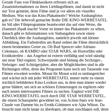
Gerade Fans von Filmklassikern erfreuen sich an
Zusatzinformationen zu ihren Lieblingsfilmen, und damit ist nicht
nur Text gemeint, denn Filme sind ja vor allem ein visuelles
Medium. Was war das Kino-Plakatmotiv? Welche Aushangfotos
gab es? Die liebevoll gemachte Reihe DIE KINO-WERBETAFEL
im Stil alter Filmprogramme beantwortet das auf eine Weise, die
(Sammel-)Spaß macht! Vorne ist immer das Plakatmotiv zu sehen,
danach gibt es Informationen wie Stabangaben sowie einen
Überblick über die Aushangfotos, natürlich jeweils mit kleiner
Abbildung. Ein Farbstreifen am Rand ordnet die Filme übersichtlich
einem bestimmten Genre zu. Ob Bud Spencer oder Adriano
Celentano, ob RAMBO oder STAR WARS, ob Horrorfilm oder
Erotikstreifen – das Angebot ist extrem vielfältig und wird ständig
um neue Titel ergänzt. Schwerpunkt sind bislang die Sechziger-,
Siebziger- und Achtzigerjahre, aber die Möglichkeiten sind in alle
Richtungen offen, denn das Programm kann noch um Tausende von
Filmen erweitert werden. Monat für Monat wird es umfangreicher
und wächst sich mit jeder WERBETAFEL immer mehr zu einem
reichlich bebilderten Kino-Lexikon aus, in dem man immer wieder
gerne blättert, um sich an schönen Erinnerungen zu ergötzen oder
nach neuen interessanten Filmen zu suchen. Ergänzt wird DIE
KINO-WERBETAFEL noch durch DIE STAR WERBETAFEL,
die einem Schauspieler gewidmet ist, von Action-Stars wie Jean-
Claude van Damme bis zu Erotik-Göttinnen wie Ajita Wilson. Da
braucht man nicht lange zu überlegen, ob man zuschlagen soll, denn